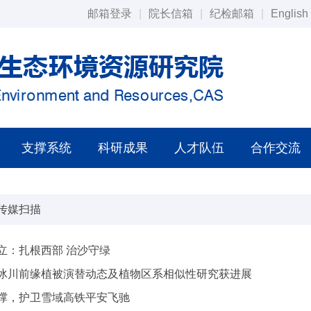
邮箱登录
|
院长信箱
|
纪检邮箱
|
English
支撑系统
科研成果
人才队伍
合作交流
传媒扫描
立：扎根西部 治沙守绿
冰川前缘植被演替动态及植物区系相似性研究获进展
撑，护卫雪域高铁平安飞驰