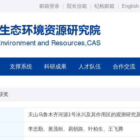
邮箱登录
|
院长信箱
|
纪检邮箱
|
English
支撑系统
科研成果
人才队伍
合作交流
获奖
天山乌鲁木齐河源1号冰川及其作用区的观测研究
李忠勤、黄茂桓、易朝路、叶柏生、王飞腾