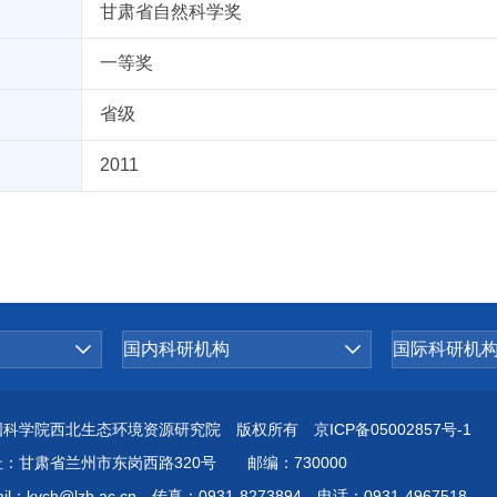
甘肃省自然科学奖
一等奖
省级
2011
国科学院西北生态环境资源研究院 版权所有
京ICP备05002857号-1
址：甘肃省兰州市东岗西路320号 邮编：730000
il：kych@lzb.ac.cn
传真：0931-8273894 电话：0931-4967518