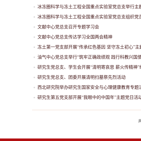
冰冻圈科学与冻土工程全国重点实验室党总支举行主
冰冻圈科学与冻土工程全国重点实验室党总支组织党员
文献中心党总支召开专题学习会
文献中心党总支传达学习全国两会精神
冻土第一党支部开展“传承红色基因 坚守冻土初心”主
油气中心党总支举行“筑牢正确政绩观 践行科教兴国
研究生党总支、学生会开展“清明寄哀思 薪火传精神
研究生党总支、团委开展清明扫墓祭先烈活动
西北研究院举办研究生国家安全与心理健康教育专题
研究生第五党支部开展“我眼中的中国年”主题党日活
共