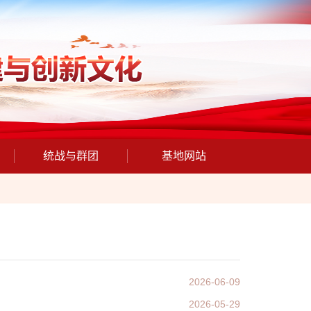
统战与群团
基地网站
2026-06-09
2026-05-29