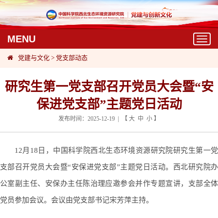
MENU
T
o
党建与文化
>
党支部动态
g
g
l
研究生第一党支部召开党员大会暨“安
e
保进党支部”主题党日活动
n
a
发布时间：2025-12-19 | 【
大
中
小
】
v
i
g
12月18日，中国科学院西北生态环境资源研究院研究生第一党
a
支部召开党员大会暨“安保进党支部”主题党日活动。西北研究院办
t
i
公室副主任、安保办主任陈治理应邀参会并作专题宣讲，支部全体
o
党员参加会议。会议由党支部书记宋芳萍主持。
n