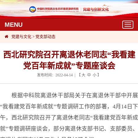
MENU
T
o
党建与文化
>
党支部动态
g
g
l
西北研究院召开离退休老同志“我看建
e
党百年新成就”专题座谈会
n
a
发布时间：2022-04-14 | 【
大
中
小
】
v
i
g
根据中科院离退休干部局关于在离退休干部中开
a
“我看建党百年新成就”专题调研工作的部署，4月14日下
t
i
午，西北研究院召开了离退休老同志“我看建党百年新成
o
n
就”专题调研座谈会，部分离退休支部书记、支部委员、