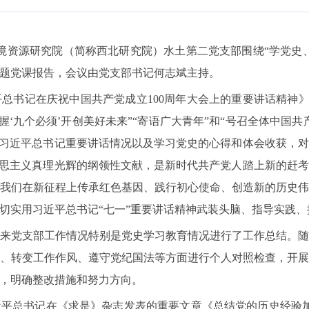
境资源研究院（简称西北研究院）水土第二党支部围绕“学党史
题党课报告，会议由党支部书记何志斌主持。
平总书记在庆祝中国共产党成立
100
周年大会上的重要讲话精神
握
‘
九个必须
’
开创美好未来
”“
寄语广大青年
”
和
“
号召全体中国共
习习近平总书记重要讲话情况以及学习党史的心得和体会收获，
克思主义真理光辉的纲领性文献，是新时代共产党人踏上新的赶
我们在新征程上传承红色基因、践行初心使命、创造新的历史
切实用习近平总书记“七一”重要讲话精神武装头脑、指导实践、
来党支部工作情况特别是党史学习教育情况进行了工作总结。
、转变工作作风、遵守党纪国法等方面进行个人对照检查，开
，明确整改措施和努力方向。
近平总书记在《求是》杂志发表的重要文章《总结党的历史经验